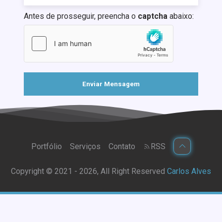
Antes de prosseguir, preencha o
captcha
abaixo:
Enviar Mensagem
Portfólio
Serviços
Contato
RSS
Copyright ©
2021 - 2026
, All Right Reserved
Carlos Alves