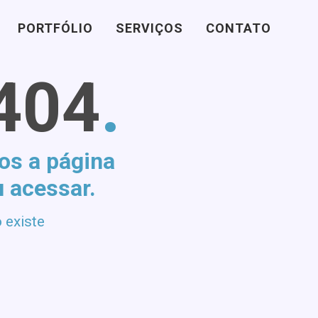
PORTFÓLIO
SERVIÇOS
CONTATO
404
.
os a página
u acessar.
 existe